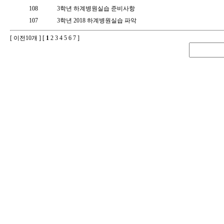
108
3학년 하계병원실습 준비사항
107
3학년 2018 하계병원실습 파악
[ 이전10개 ] [
1
2
3
4
5
6
7
]